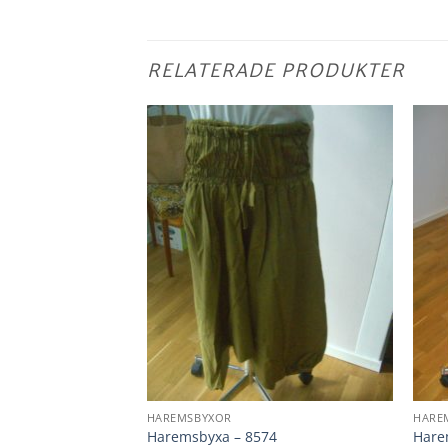
RELATERADE PRODUKTER
HAREMSBYXOR
HARE
05
Haremsbyxa – 8574
Hare