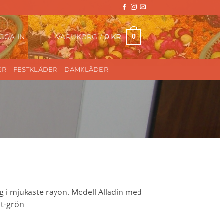
VARUKORG /
0
KR
0
GGA IN
ER
FESTKLÄDER
DAMKLÄDER
g i mjukaste rayon. Modell Alladin med
vit-grön