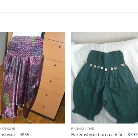
MSBYXOR
BARNKLÄDER
msbyxa – 9835
Haremsbyxa barn ca 6 år – 8797