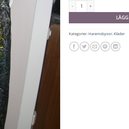
Haremsbyxa - 9118 mängd
LÄGG
Kategorier:
Haremsbyxor
,
Kläder