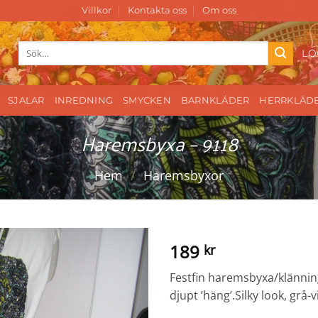
Villkor
Kontakta oss
Om oss
Sök
LO
efter:
SJALAR
INREDNING
SMYCKEN
BARNKLÄDER
HERRKLÄD
Haremsbyxa – 9118
Hem
/
Haremsbyxor
189
kr
Festfin haremsbyxa/klännin
djupt ’häng’.Silky look, grå-