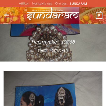
Skip
SUNDARAM
Villkor
Kontakta oss
Om oss
to
content
0
Hårsmycke – 10768
Hem
/
Smycken