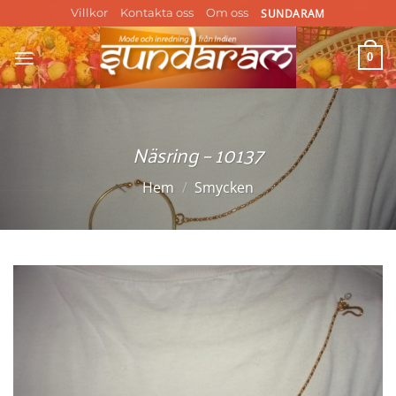
Skip
SUNDARAM
Villkor
Kontakta oss
Om oss
to
content
0
Näsring – 10137
Hem
/
Smycken