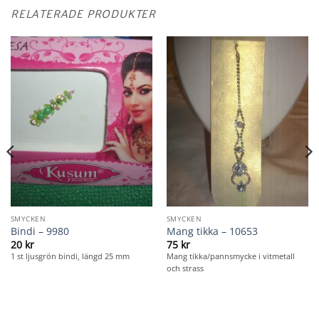
RELATERADE PRODUKTER
SMYCKEN
SMYCKEN
Bindi – 9980
Mang tikka – 10653
20
kr
75
kr
1 st ljusgrön bindi, längd 25 mm
Mang tikka/pannsmycke i vitmetall
och strass