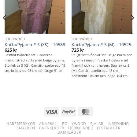
BOLLYWOOD
BOLLYWOOD
Kurta/Pyjama # S (XS) – 10588
Kurta/Pyjama # S (M) – 10525
625
kr
725
kr
Festfint tvådelat set. Broderad
Stiligt fint tvådelat set. Beige kurta och
lilamönstrad kurta med beige pyjama.
pyjama i maron. Vackert dekorerad
Storlek ca S (XS). Camått: axelbredd 43
framtill och runt halsen. Storlek ca S
cm, bröstvidd 96 cm och längd 91 cm
(M). Camått: axelbredd 48 cm,
bröstvidd 105 cm och längd 104 cm.
Visa
PayPal
MasterCard
HAREMSBYXOR
ANARKALI
BOLLYWOOD
SJALAR
INREDNING
SMYCKEN
BARNKLÄDER
HERRKLÄDER
FESTKLÄDER
DAMKLÄDER