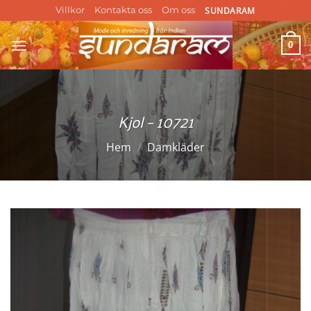
Skip
SUNDARAM
Villkor
Kontakta oss
Om oss
to
content
0
Kjol – 10721
Hem
/
Damkläder