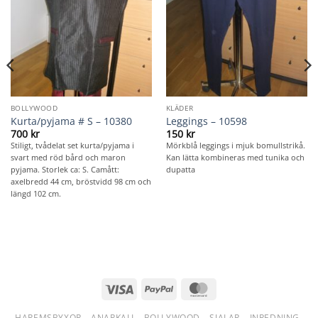
BOLLYWOOD
KLÄDER
Kurta/pyjama # S – 10380
Leggings – 10598
700
kr
150
kr
Stiligt, tvådelat set kurta/pyjama i
Mörkblå leggings i mjuk bomullstrikå.
svart med röd bård och maron
Kan lätta kombineras med tunika och
pyjama. Storlek ca: S. Camått:
dupatta
axelbredd 44 cm, bröstvidd 98 cm och
längd 102 cm.
Visa
PayPal
MasterCard
HAREMSBYXOR
ANARKALI
BOLLYWOOD
SJALAR
INREDNING