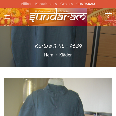
Skip
SUNDARAM
Villkor
Kontakta oss
Om oss
to
content
0
Kurta # 3 XL – 9689
Hem
/
Kläder