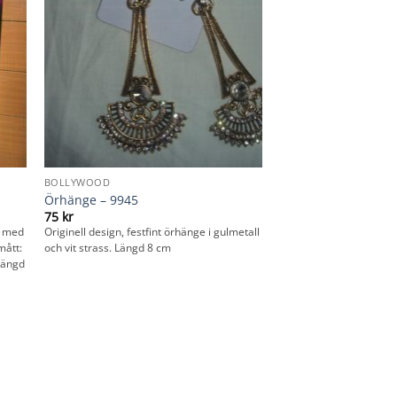
BOLLYWOOD
Örhänge – 9945
75
kr
ta med
Originell design, festfint örhänge i gulmetall
mått:
och vit strass. Längd 8 cm
längd