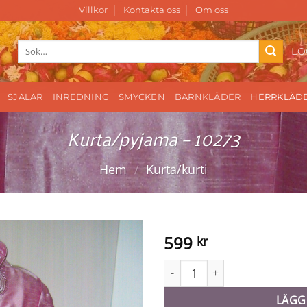
Villkor
Kontakta oss
Om oss
Sök
LO
efter:
SJALAR
INREDNING
SMYCKEN
BARNKLÄDER
HERRKLÄD
Kurta/pyjama – 10273
Hem
/
Kurta/kurti
599
kr
Kurta/pyjama - 10273 mängd
LÄGG