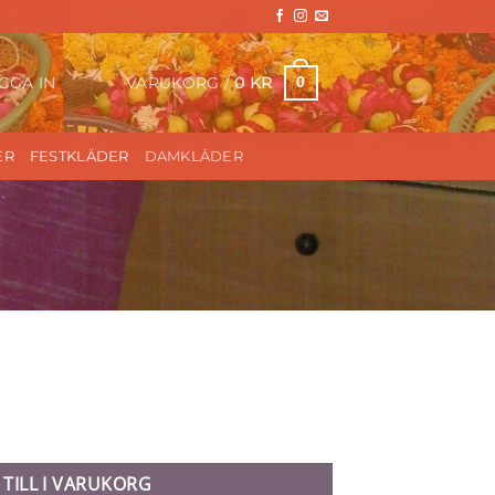
VARUKORG /
0
KR
0
GGA IN
ER
FESTKLÄDER
DAMKLÄDER
 TILL I VARUKORG