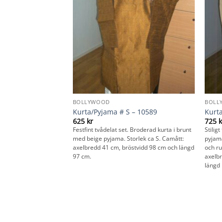
BOLLYWOOD
BOLL
0470
Kurta/Pyjama # S – 10589
Kurta
625
kr
725
k
broderad anarkali i off-
Festfint tvådelat set. Broderad kurta i brunt
Stilig
 och guld. Churidarbyxa
med beige pyjama. Storlek ca S. Camått:
pyjama
a. Storlek ca: 40.
axelbredd 41 cm, bröstvidd 98 cm och längd
och ru
 cm, bystvidd 98 cm
97 cm.
axelb
längd