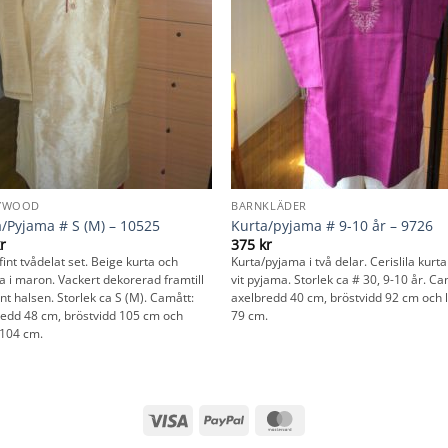
YWOOD
BARNKLÄDER
/Pyjama # S (M) – 10525
Kurta/pyjama # 9-10 år – 9726
r
375
kr
t fint tvådelat set. Beige kurta och
Kurta/pyjama i två delar. Cerislila kur
 i maron. Vackert dekorerad framtill
vit pyjama. Storlek ca # 30, 9-10 år. Ca
nt halsen. Storlek ca S (M). Camått:
axelbredd 40 cm, bröstvidd 92 cm och 
redd 48 cm, bröstvidd 105 cm och
79 cm.
 104 cm.
Visa
PayPal
MasterCard