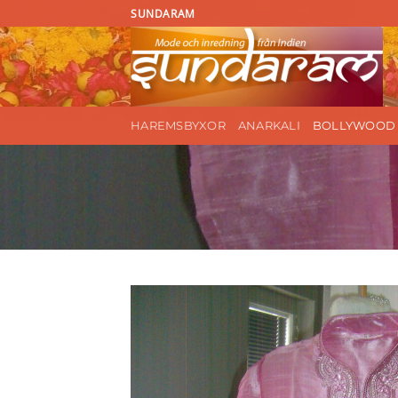
Skip
SUNDARAM
to
content
HAREMSBYXOR
ANARKALI
BOLLYWOOD