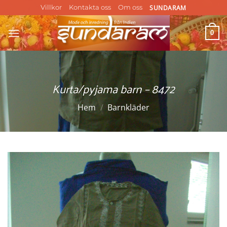
Skip
SUNDARAM
Villkor
Kontakta oss
Om oss
to
content
0
Kurta/pyjama barn – 8472
Hem
/
Barnkläder