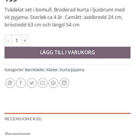
Tvådelat set i bomull. Broderad kurta i ljusbrunt med
vit pyjama. Storlek ca 4 år. Camått: axelbredd 24 cm,
bröstvidd 63 cm och längd 54 cm
Kurta/pyjama barn - 8472 mängd
LÄGG TILL I VARUKORG
Kategorier:
Barnkläder
,
Kläder
,
Kurta/pyjama
RECENSIONER (0)
Recensioner