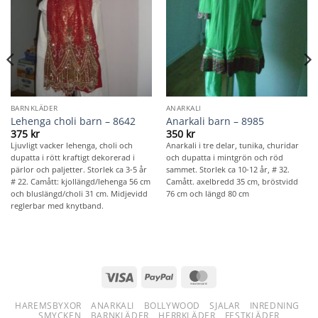
BARNKLÄDER
ANARKALI
Lehenga choli barn – 8642
Anarkali barn – 8985
375
kr
350
kr
Ljuvligt vacker lehenga, choli och
Anarkali i tre delar, tunika, churidar
dupatta i rött kraftigt dekorerad i
och dupatta i mintgrön och röd
pärlor och paljetter. Storlek ca 3-5 år
sammet. Storlek ca 10-12 år, # 32.
# 22. Camått: kjollängd/lehenga 56 cm
Camått. axelbredd 35 cm, bröstvidd
och bluslängd/choli 31 cm. Midjevidd
76 cm och längd 80 cm
reglerbar med knytband.
Visa
PayPal
MasterCard
HAREMSBYXOR
ANARKALI
BOLLYWOOD
SJALAR
INREDNING
SMYCKEN
BARNKLÄDER
HERRKLÄDER
FESTKLÄDER