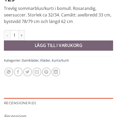
Trevlig sommarblus/kurti i bomull. Rosarandig,
seersuccer. Storlek ca 32/34. Camått: axelbredd 33 cm,
bystvidd 78/79 cm och längd 62 cm
Kurti - 10797 mängd
LÄGG TILL I VARUKORG
Kategorier:
Damkläder
,
Kläder
,
Kurta/kurti
RECENSIONER (0)
Recensioner