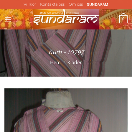
Skip
SUNDARAM
Villkor
Kontakta oss
Om oss
to
content
0
Kurti – 10797
Hem
/
Kläder