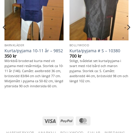
BARNKLÄDER
BOLLYWOOD
Kurta/pyjama 10-11 år – 9852
Kurta/pyjama # S – 10380
350
kr
700
kr
Mörkblå broderad kurta med vit
Stiligt, tvådelat set kurta/pyjama i
pyjama med resårmidja. Storlek ca 10-
svart med röd bård och maron
11 år (146). Camått: axelbredd 36 cm,
pyjama. Storlek ca: S. Camått:
bröstvidd 83/84 cm och längd 77 cm.
axelbredd 44 cm, bröstvidd 98 cm och
Midjemått i pyjama ca 50-82 cm, längd
längd 102 cm.
yttersida 90 och inndersida 60 cm.
Visa
PayPal
MasterCard
HAREMSBYXOR
ANARKALI
BOLLYWOOD
SJALAR
INREDNING