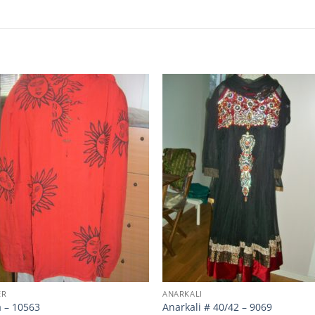
ER
ANARKALI
a – 10563
Anarkali # 40/42 – 9069