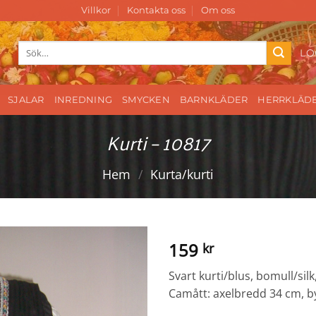
Villkor
Kontakta oss
Om oss
Sök
LO
efter:
SJALAR
INREDNING
SMYCKEN
BARNKLÄDER
HERRKLÄD
Kurti – 10817
Hem
/
Kurta/kurti
159
kr
Svart kurti/blus, bomull/silk
Camått: axelbredd 34 cm, b