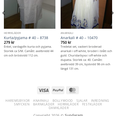
HERRKLÄDER
ANARKALI
Kurta/pyjama # 40 – 8738
Anarkali # 40 – 10470
279
kr
750
kr
Enkel, vardagsfin kurta och pyjama.
Tredelat set, vackert broderad
Storlek ca S/M. Camått: axelbredd 44
anarkali i off-white, broderi i blått och
cm och bröstvidd 112 cm.
guld. Churidarbyxa i off-white och
dupatta. Storlek ca: 40. Camått:
axelbredd 39 cm, bystvidd 98 cm och
längd 131 cm.
Visa
PayPal
MasterCard
HAREMSBYXOR
ANARKALI
BOLLYWOOD
SJALAR
INREDNING
SMYCKEN
BARNKLÄDER
HERRKLÄDER
FESTKLÄDER
DAMKLÄDER
Copyright 2026 ©
Sundaram