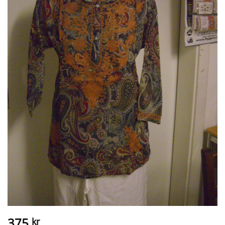
375
kr