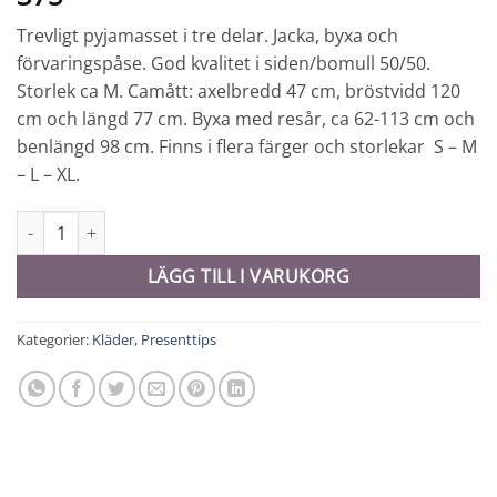
Trevligt pyjamasset i tre delar. Jacka, byxa och
förvaringspåse. God kvalitet i siden/bomull 50/50.
Storlek ca M. Camått: axelbredd 47 cm, bröstvidd 120
cm och längd 77 cm. Byxa med resår, ca 62-113 cm och
benlängd 98 cm. Finns i flera färger och storlekar S – M
– L – XL.
Pyjamasset # M - 10035 mängd
LÄGG TILL I VARUKORG
Kategorier:
Kläder
,
Presenttips