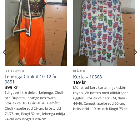
BOLLYWOOD
KLÄDER
Lehenga Choli # 10-12 år –
Kurta – 10568
9851
169
kr
399
kr
Mönstrad kort kurta i mjuk skön
Stiligt set i tre delar, Lehenga, Choli
rayon. Vit botten med olikfärgade
och Dupatta i orange och svart.
ugglor. Storlek ca herr - M, dam -
Storlek ca: 10-12 år (# 34). Camått:
44/46. Camått: axelbredd 50 cm,
Choli - axelbredd 29 cm, bröstvidd
bröstvidd 110 cm och längd 73 cm.
74/75 cm, längd 32 cm, lehenga midja
74 cm och längd 93/94 cm