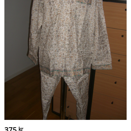
375
kr