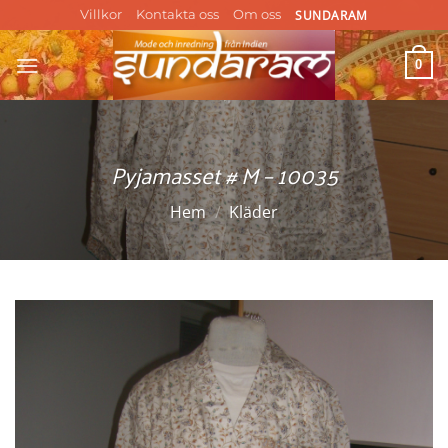
Skip
SUNDARAM
Villkor
Kontakta oss
Om oss
to
content
0
Pyjamasset # M – 10035
Hem
/
Kläder