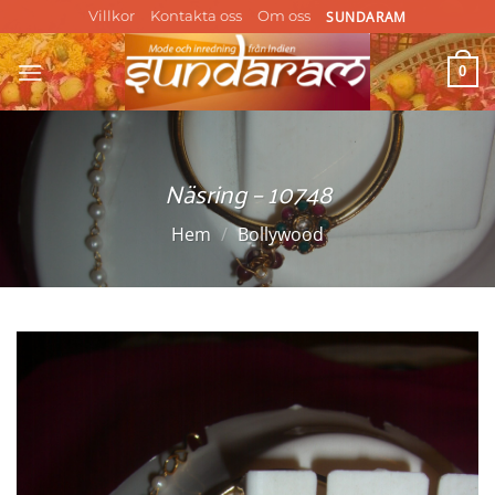
Skip
SUNDARAM
Villkor
Kontakta oss
Om oss
to
content
0
Näsring – 10748
Hem
/
Bollywood