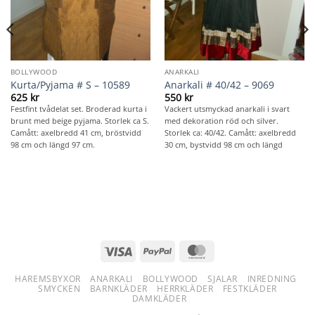
BOLLYWOOD
ANARKALI
Kurta/Pyjama # S – 10589
Anarkali # 40/42 – 9069
625
kr
550
kr
Festfint tvådelat set. Broderad kurta i
Vackert utsmyckad anarkali i svart
brunt med beige pyjama. Storlek ca S.
med dekoration röd och silver.
Camått: axelbredd 41 cm, bröstvidd
Storlek ca: 40/42. Camått: axelbredd
98 cm och längd 97 cm.
30 cm, bystvidd 98 cm och längd
Visa
PayPal
MasterCard
HAREMSBYXOR
ANARKALI
BOLLYWOOD
SJALAR
INREDNING
SMYCKEN
BARNKLÄDER
HERRKLÄDER
FESTKLÄDER
DAMKLÄDER