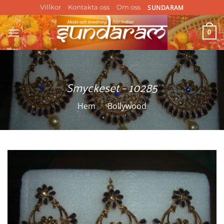
Skip
SUNDARAM
Villkor
Kontakta oss
Om oss
to
content
0
Smyckeset – 10285
Hem
/
Bollywood