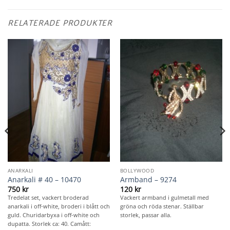
RELATERADE PRODUKTER
ANARKALI
BOLLYWOOD
Anarkali # 40 – 10470
Armband – 9274
750
kr
120
kr
Tredelat set, vackert broderad
Vackert armband i gulmetall med
anarkali i off-white, broderi i blått och
gröna och röda stenar. Ställbar
guld. Churidarbyxa i off-white och
storlek, passar alla.
dupatta. Storlek ca: 40. Camått: