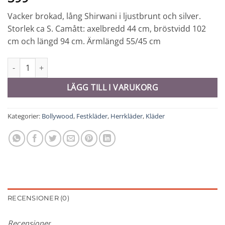
Vacker brokad, lång Shirwani i ljustbrunt och silver.
Storlek ca S. Camått: axelbredd 44 cm, bröstvidd 102
cm och längd 94 cm. Ärmlängd 55/45 cm
Shirwani # S - 10340 mängd
LÄGG TILL I VARUKORG
Kategorier:
Bollywood
,
Festkläder
,
Herrkläder
,
Kläder
RECENSIONER (0)
Recensioner