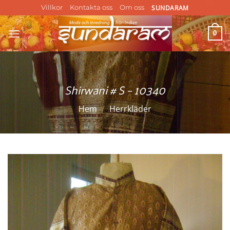
Skip
SUNDARAM
Villkor
Kontakta oss
Om oss
to
content
0
Shirwani # S – 10340
Hem
/
Herrkläder