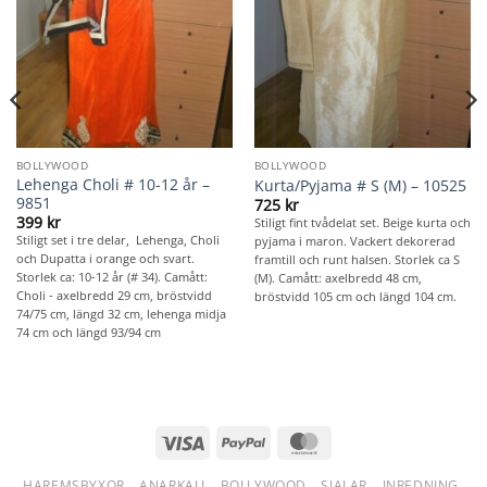
BOLLYWOOD
BOLLYWOOD
Lehenga Choli # 10-12 år –
Kurta/Pyjama # S (M) – 10525
9851
725
kr
399
kr
Stiligt fint tvådelat set. Beige kurta och
Stiligt set i tre delar, Lehenga, Choli
pyjama i maron. Vackert dekorerad
och Dupatta i orange och svart.
framtill och runt halsen. Storlek ca S
Storlek ca: 10-12 år (# 34). Camått:
(M). Camått: axelbredd 48 cm,
Choli - axelbredd 29 cm, bröstvidd
bröstvidd 105 cm och längd 104 cm.
74/75 cm, längd 32 cm, lehenga midja
74 cm och längd 93/94 cm
Visa
PayPal
MasterCard
HAREMSBYXOR
ANARKALI
BOLLYWOOD
SJALAR
INREDNING