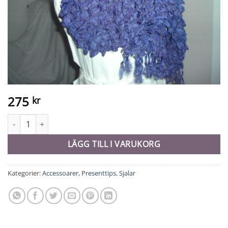
275
kr
Sidensjal - 10906 mängd
LÄGG TILL I VARUKORG
Kategorier:
Accessoarer
,
Presenttips
,
Sjalar