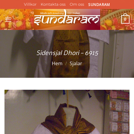
Skip
SUNDARAM
Villkor
Kontakta oss
Om oss
to
content
0
Sidensjal Dhori – 6915
Hem
/
Sjalar