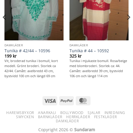
DAMKLÄDER
DAMKLÄDER
Tunika # 42/44 – 10596
Tunika # 44 – 10592
199
kr
325
kr
Vit, broderad tunika i bomull, kort
Tunika i mjukaste bomull. Rosa/beige
modell. Grönt broderi. Storlek ca
med blombroderi. Storlek ca: 44.
42/44. Camått: axelbredd 43 cm,
Camått: axelbredd 39 cm, bystvidd
bystvidd 100 cm och längd 69 cm
106 cm och längd 114 cm
Visa
PayPal
MasterCard
HAREMSBYXOR
ANARKALI
BOLLYWOOD
SJALAR
INREDNING
SMYCKEN
BARNKLÄDER
HERRKLÄDER
FESTKLÄDER
DAMKLÄDER
Copyright 2026 ©
Sundaram