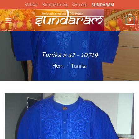
Skip
SUNDARAM
Villkor
Kontakta oss
Om oss
to
content
0
Tunika # 42 – 10719
Hem
/
Tunika