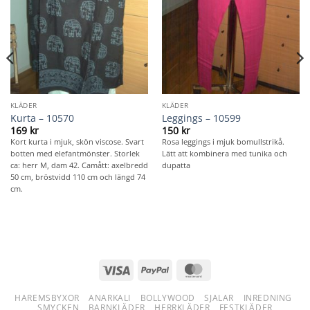
KLÄDER
KLÄDER
Kurta – 10570
Leggings – 10599
169
kr
150
kr
Kort kurta i mjuk, skön viscose. Svart
Rosa leggings i mjuk bomullstrikå.
botten med elefantmönster. Storlek
Lätt att kombinera med tunika och
ca: herr M, dam 42. Camått: axelbredd
dupatta
50 cm, bröstvidd 110 cm och längd 74
cm.
Visa
PayPal
MasterCard
HAREMSBYXOR
ANARKALI
BOLLYWOOD
SJALAR
INREDNING
SMYCKEN
BARNKLÄDER
HERRKLÄDER
FESTKLÄDER