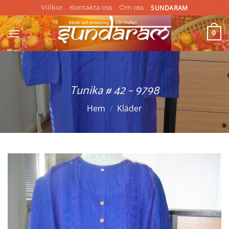
Skip
SUNDARAM
Villkor
Kontakta oss
Om oss
to
content
0
Tunika # 42 – 9798
Hem
/
Kläder