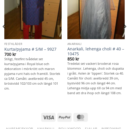
FESTKLÄDER
ANARKALI
Anarkali, lehenga choli # 40 –
Kurta/pyjama # S/M – 9927
10475
700
kr
850
kr
Stiligt, festfint tvådelat set
Tredelat set vackert broderat rosa
kurta/pyjama i Royal blue och
blommor. Lehenga, choli och dupatta
dekoration i mörkrött och maron
i grått. Axlen är 'öppen'. Storlek ca 40.
pyjama runt hals och framtill. Storlek
Camått för choli: axelbredd 39 cm,
ca S/M. Camått: axelbredd 45 cm,
bystvidd 96 cm och längd 44 cm.
bröstvidd 102/103 cm och längd 101
Lehenga midja upp till ca 94 cm med
cm.
band att dra ihop och längd 108 cm.
Visa
PayPal
MasterCard
HAREMSBYXOR
ANARKALI
BOLLYWOOD
SJALAR
INREDNING