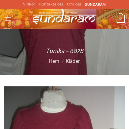
Skip
SUNDARAM
Villkor
Kontakta oss
Om oss
to
content
0
Tunika – 6878
Hem
/
Kläder