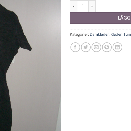
Tunika - 8243 mängd
LÄGG
Kategorier:
Damkläder
,
Kläder
,
Tun