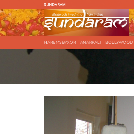
Skip
SUNDARAM
to
content
HAREMSBYXOR
ANARKALI
BOLLYWOOD