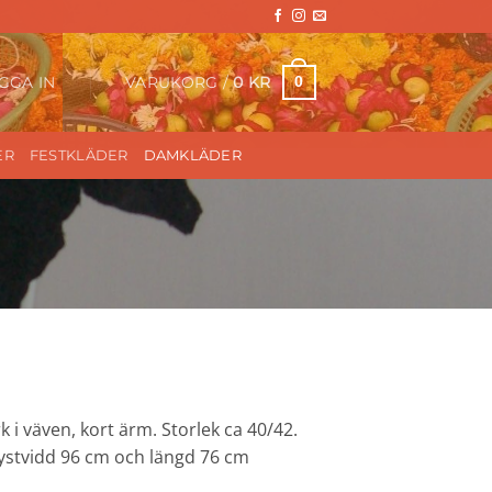
VARUKORG /
0
KR
0
GGA IN
ER
FESTKLÄDER
DAMKLÄDER
 i väven, kort ärm. Storlek ca 40/42.
ystvidd 96 cm och längd 76 cm