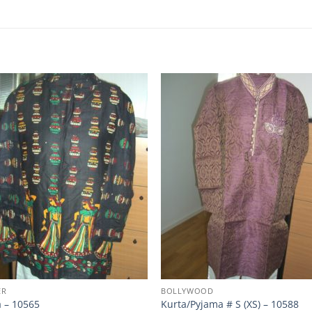
ER
BOLLYWOOD
a – 10565
Kurta/Pyjama # S (XS) – 10588