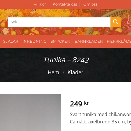
Villkor
Kontakta oss
Om oss
Sök
LO
efter:
SJALAR
INREDNING
SMYCKEN
BARNKLÄDER
HERRKLÄD
Tunika – 8243
Hem
/
Kläder
249
kr
Svart tunika med chikanwork
Camått: axelbredd 35 cm, b