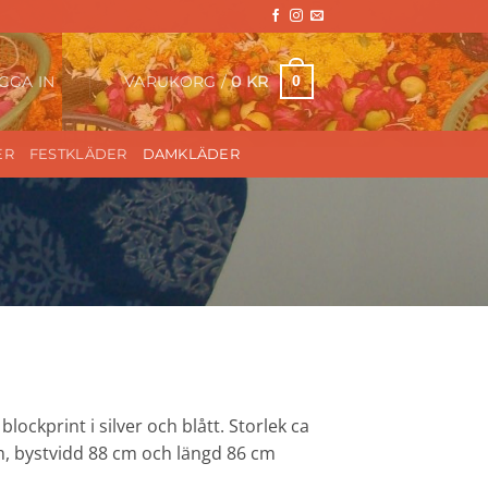
VARUKORG /
0
KR
0
GGA IN
ER
FESTKLÄDER
DAMKLÄDER
lockprint i silver och blått. Storlek ca
m, bystvidd 88 cm och längd 86 cm