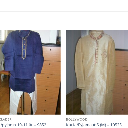
KLÄDER
BOLLYWOOD
a/pyjama 10-11 år – 9852
Kurta/Pyjama # S (M) – 10525