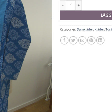
Tunika - 8316 mängd
LÄGG
Kategorier:
Damkläder
,
Kläder
,
Tun