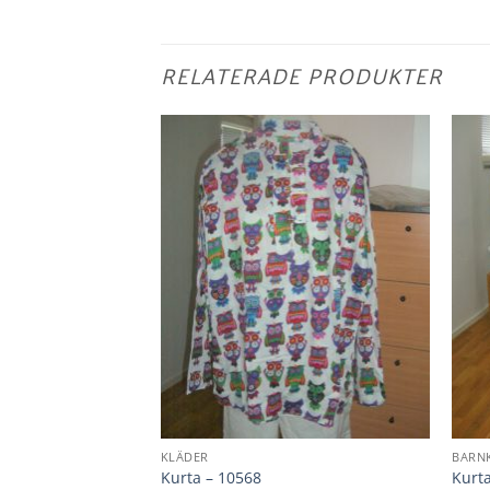
RELATERADE PRODUKTER
KLÄDER
BARN
 – 10376
Kurta – 10568
Kurt