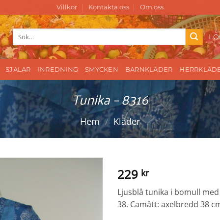
Villkor
Kontakta oss
Om oss
Sök
LO
efter:
SJALAR
INREDNING
SMYCKEN
BARNKLÄDER
HERRKLÄD
Tunika – 8316
Hem
/
Kläder
229
kr
Ljusblå tunika i bomull med b
38. Camått: axelbredd 38 c