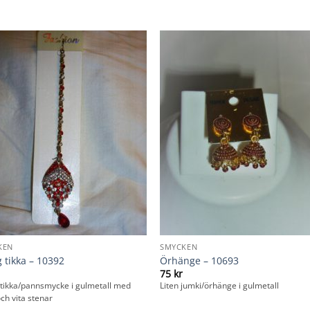
KEN
SMYCKEN
 tikka – 10392
Örhänge – 10693
75
kr
tikka/pannsmycke i gulmetall med
Liten jumki/örhänge i gulmetall
ch vita stenar