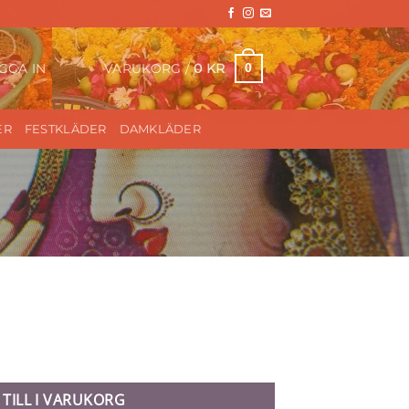
VARUKORG /
0
KR
0
GGA IN
ER
FESTKLÄDER
DAMKLÄDER
 TILL I VARUKORG