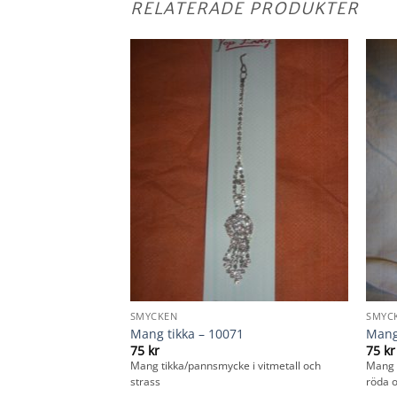
RELATERADE PRODUKTER
SMYCKEN
SMYC
3
Mang tikka – 10071
Mang
75
kr
75
kr
ke i gulmetall med
Mang tikka/pannsmycke i vitmetall och
Mang 
strass
röda o