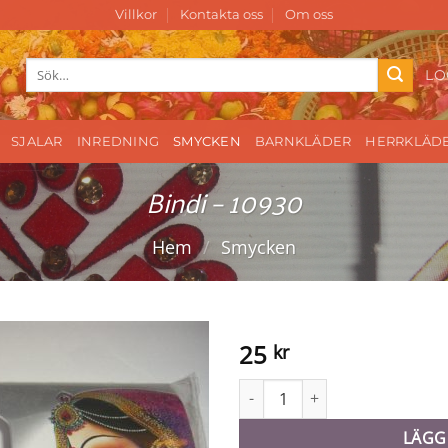
Villkor
Kontakta oss
Om oss
Sök
LO
efter:
SJALAR
INREDNING
SMYCKEN
BARNKLÄDER
HERRKLÄD
Bindi – 10930
Hem
/
Smycken
25
kr
Bindi - 10930 mängd
LÄGG