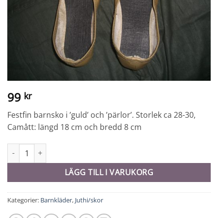
99
kr
Festfin barnsko i ’guld’ och ’pärlor’. Storlek ca 28-30,
Camått: längd 18 cm och bredd 8 cm
Juthi/sko barn - 8457 mängd
LÄGG TILL I VARUKORG
Kategorier:
Barnkläder
,
Juthi/skor