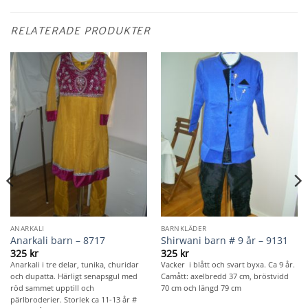
RELATERADE PRODUKTER
ANARKALI
BARNKLÄDER
Anarkali barn – 8717
Shirwani barn # 9 år – 9131
325
kr
325
kr
Anarkali i tre delar, tunika, churidar
Vacker i blått och svart byxa. Ca 9 år.
och dupatta. Härligt senapsgul med
Camått: axelbredd 37 cm, bröstvidd
röd sammet upptill och
70 cm och längd 79 cm
pärlbroderier. Storlek ca 11-13 år #