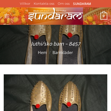
Skip
SUNDARAM
Villkor
Kontakta oss
Om oss
to
content
0
Juthi/sko barn – 8457
Hem
/
Barnkläder