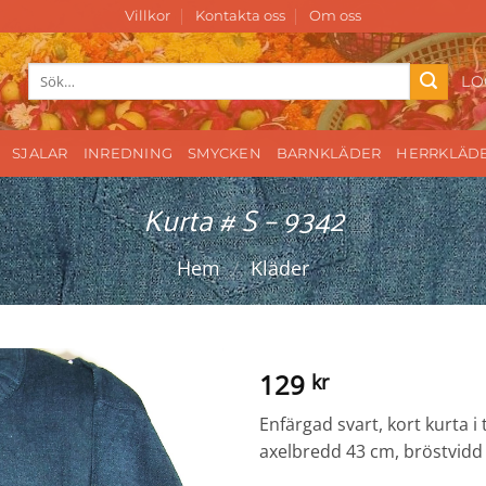
Villkor
Kontakta oss
Om oss
Sök
LO
efter:
SJALAR
INREDNING
SMYCKEN
BARNKLÄDER
HERRKLÄD
Kurta # S – 9342
Hem
/
Kläder
129
kr
Enfärgad svart, kort kurta i
axelbredd 43 cm, bröstvidd