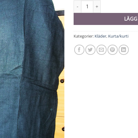
Kurta # S - 9342 mängd
LÄGG
Kategorier:
Kläder
,
Kurta/kurti