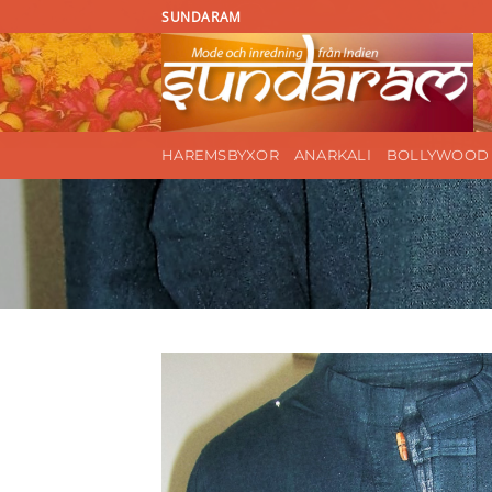
Skip
SUNDARAM
to
content
HAREMSBYXOR
ANARKALI
BOLLYWOOD