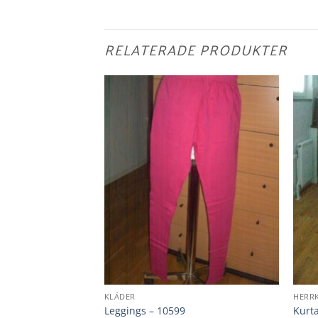
RELATERADE PRODUKTER
KLÄDER
HERR
 choli # 40 – 10475
Leggings – 10599
Kurt