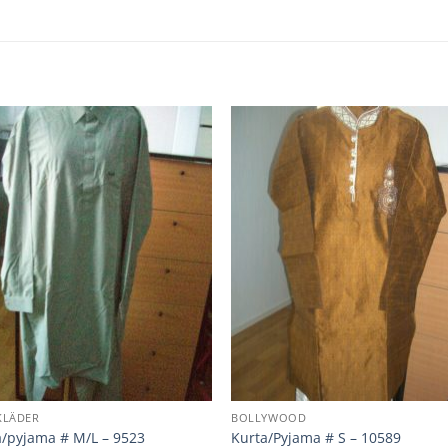
KLÄDER
BOLLYWOOD
a/pyjama # M/L – 9523
Kurta/Pyjama # S – 10589