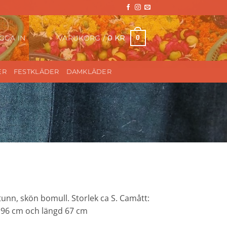
VARUKORG /
0
KR
0
GGA IN
ER
FESTKLÄDER
DAMKLÄDER
 tunn, skön bomull. Storlek ca S. Camått:
 96 cm och längd 67 cm