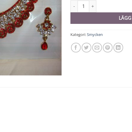
Smyckeset - 10426 mängd
LÄGG
Kategori:
Smycken