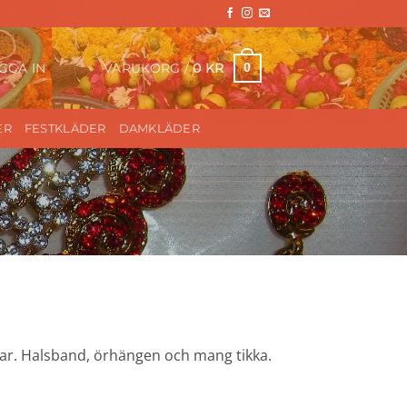
VARUKORG /
0
KR
0
GGA IN
ER
FESTKLÄDER
DAMKLÄDER
lar. Halsband, örhängen och mang tikka.