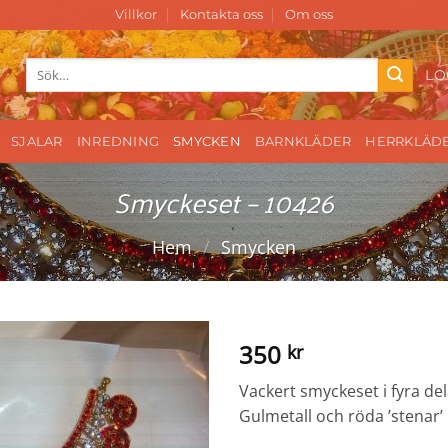
Villkor
Kontakta oss
Om oss
Sök
LO
efter:
SJALAR
INREDNING
SMYCKEN
BARNKLÄDER
HERRKLÄD
Smyckeset – 10426
Hem
/
Smycken
350
kr
Vackert smyckeset i fyra de
Gulmetall och röda ’stenar’