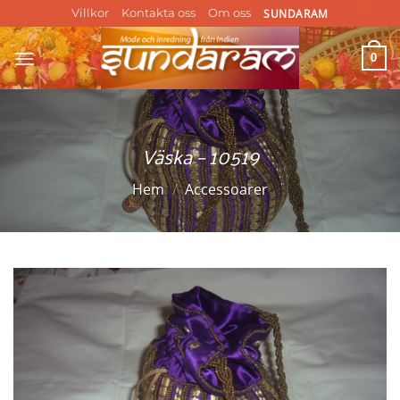
Skip
SUNDARAM
Villkor
Kontakta oss
Om oss
to
content
0
Väska – 10519
Hem
/
Accessoarer