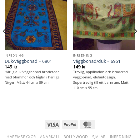
INREDNING
INREDNING
Duk/väggbonad – 6801
Väggbonad/duk – 6951
149
kr
149
kr
Härlig duk/väggbonad broderade
Trevlig, applikation och broderad
med blommor och fåglar i härliga
väggbonad, elefantdesign.
färger. Mått: 44 cm x 89 cm
Supertrevlig till ett barnrum. Mått:
110 cm x 55 cm
Visa
PayPal
MasterCard
HAREMSBYXOR
ANARKALI
BOLLYWOOD
SJALAR
INREDNING