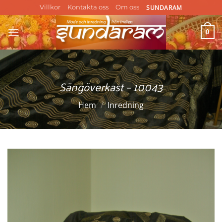
Skip
SUNDARAM
Villkor
Kontakta oss
Om oss
to
content
0
Sängöverkast – 10043
Hem
/
Inredning