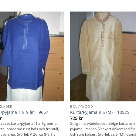
KLÄDER
BOLLYWOOD
/pyjama # 8-9 år – 9657
Kurta/Pyjama # S (M) – 10525
r
725
kr
at set kurta/pyjama i härlig bomull.
Stiligt fint tvådelat set. Beige kurta och
rta, broderad runt hals och framtill,
pyjama i maron. Vackert dekorerad fram
t pyjama. Storlek # 26, ca 8-9 år.
och runt halsen. Storlek ca S (M). Camå