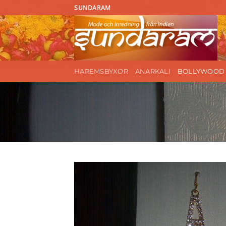
Skip
SUNDARAM
to
content
HAREMSBYXOR
ANARKALI
BOLLYWOOD