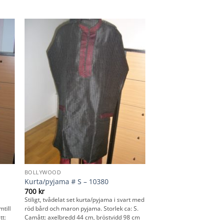
BOLLYWOOD
Kurta/pyjama # S – 10380
700
kr
Stiligt, tvådelat set kurta/pyjama i svart med
till
röd bård och maron pyjama. Storlek ca: S.
tt:
Camått: axelbredd 44 cm, bröstvidd 98 cm