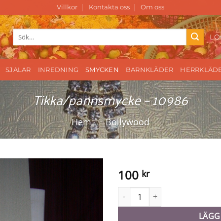
Villkor
Kontakta oss
Om oss
Sök
LO
efter:
SJALAR
INREDNING
SMYCKEN
BARNKLÄDER
HERRKLÄD
Tikka/pannsmycke – 10986
Hem
/
Bollywood
100
kr
Tikka/pannsmycke - 10986 mä
LÄGG