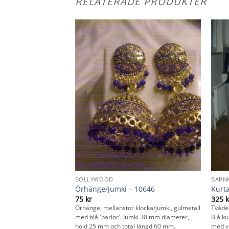
RELATERADE PRODUKTER
BOLLYWOOD
BARN
8 år – 9727
Örhänge/jumki – 10646
Kurta
75
kr
325
k
rta/pyjama i två delar.
Örhänge, mellanstor klocka/jumki, gulmetall
Tvådel
ama. Storlek ca 7-8 år.
med blå 'pärlor'. Jumki 30 mm diameter,
Blå ku
 cm, bröstvidd 82 cm
höjd 25 mm och total längd 60 mm.
med vi