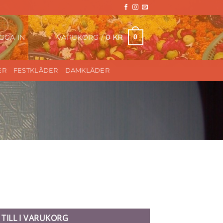
VARUKORG /
0
KR
0
GGA IN
ER
FESTKLÄDER
DAMKLÄDER
ngd
 TILL I VARUKORG